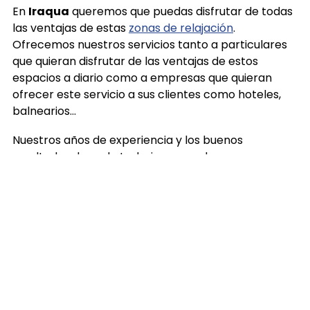
En
Iraqua
queremos que puedas disfrutar de todas
las ventajas de estas
zonas de relajación
.
Ofrecemos nuestros servicios tanto a particulares
que quieran disfrutar de las ventajas de estos
espacios a diario como a empresas que quieran
ofrecer este servicio a sus clientes como hoteles,
balnearios…
Nuestros años de experiencia y los buenos
resultados de cada trabajo nos avalan.
¿Tienes alguna duda? ¿Está pensando en
la posibilidad de instalar un espacio
wellness?
Ponte en contacto con el profesional equipo de
Iraqua,
en Vigo
, te asesoraremos sobre cuales son
los mejores complementos para tu zona wellness.