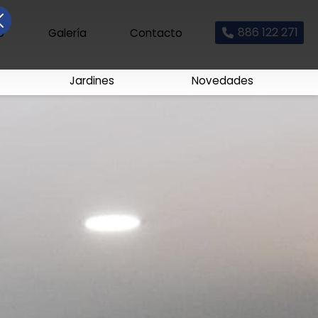
886 122 271
io
Galería
Contacto
Jardines
Novedades