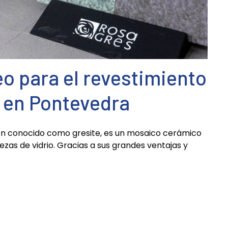
eo para el revestimiento
a en Pontevedra
én conocido como gresite, es un mosaico cerámico
as de vidrio. Gracias a sus grandes ventajas y
nto más popular desde la década de los 60 en las
lta resistencia a la humedad
y la absorción del
Esto lo hace un material perfecto para revestir el
scina. Además, el mosaico vítreo se adapta a todas