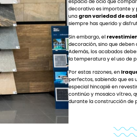
espacio de ocio que comparti
decorativo es importante y 
una
gran variedad de ac
siempre has querido y disfr
Sin embargo, el
revestimien
decoración, sino que deben c
Además, los acabados debe
la temperatura y el uso de 
Por estas razones, en
Iraqu
perfectos, sabiendo que es 
especial hincapié en revest
continúo y mosaico vítreo, 
durante la construcción de 