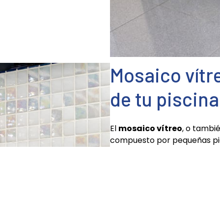
Mosaico vítr
de tu piscin
El
mosaico vítreo
, o tambi
compuesto por pequeñas piez
durabilidad es el revestimie
piscinas.
En primer lugar, posee una
a
agua es prácticamente nula. 
suelo y las paredes de tu pi