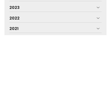
2023
2022
2021
2020
2019
Iraqua - Piscinas para toda Pontevedra
En Iraqua ofrecemos una amplia gama de servicios
dentro del sector de las piscinas: construcción,
mantenimiento, revestimientos, desinfección, spas...
Dirección:
Avda. Camelias, 49 - 36211 - Vigo