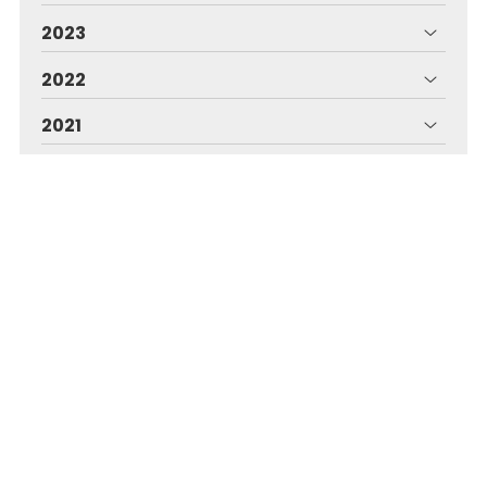
2023
2022
2021
2020
2019
Iraqua - Piscinas para toda Pontevedra
En Iraqua ofrecemos una amplia gama de servicios
dentro del sector de las piscinas: construcción,
mantenimiento, revestimientos, desinfección, spas...
Dirección:
Avda. Camelias, 49 - 36211 - Vigo