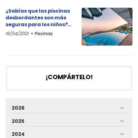
¿Sabías que las piscinas
desbordantes son más
seguras para los niños?
¡Iraqua Piscinas te cuenta
16/04/2021
Piscinas
por qué!
¡COMPÁRTELO!
2026
2025
2024