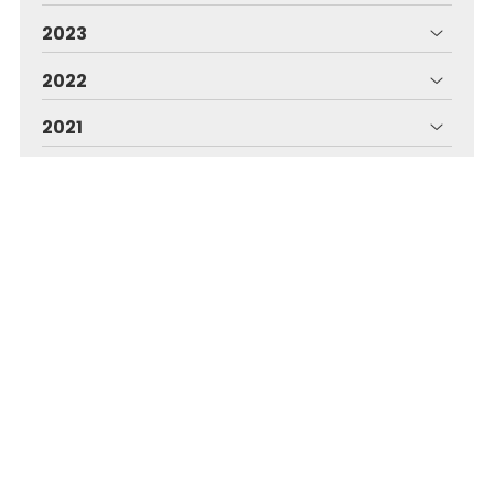
2023
2022
2021
2020
2019
Iraqua - Piscinas para toda Pontevedra
En Iraqua ofrecemos una amplia gama de servicios
dentro del sector de las piscinas: construcción,
mantenimiento, revestimientos, desinfección, spas...
Dirección:
Avda. Camelias, 49 - 36211 - Vigo