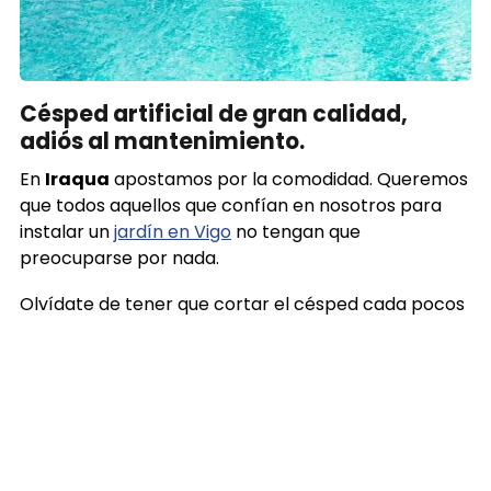
Césped artificial de gran calidad,
adiós al mantenimiento.
En
Iraqua
apostamos por la comodidad. Queremos
que todos aquellos que confían en nosotros para
instalar un
jardín en Vigo
no tengan que
preocuparse por nada.
Olvídate de tener que cortar el césped cada pocos
días, o de tener que estar pendiente del riego del
mismo o de cualquier otro tipo de cuidados. En
Iraqua
trabajamos con un césped artificial que se
caracteriza por ser
duradero
a la vez que
respetuoso con el medio ambiente
, ya que,
además de no necesitar fertilizantes, fitosanitarios
ni ningún tipo de producto, es
100% reciclable.