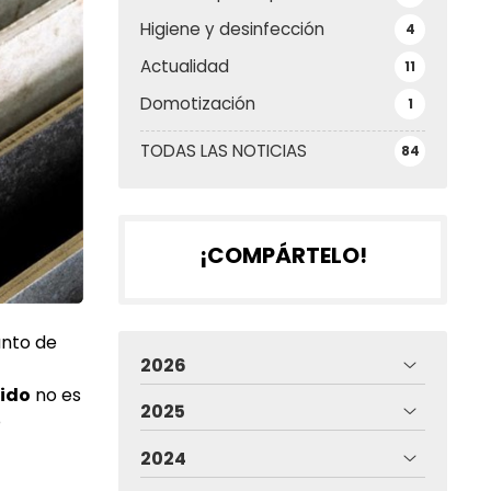
Higiene y desinfección
4
Actualidad
11
Domotización
1
TODAS LAS NOTICIAS
84
¡COMPÁRTELO!
unto de
2026
cido
no es
2025
o
2024