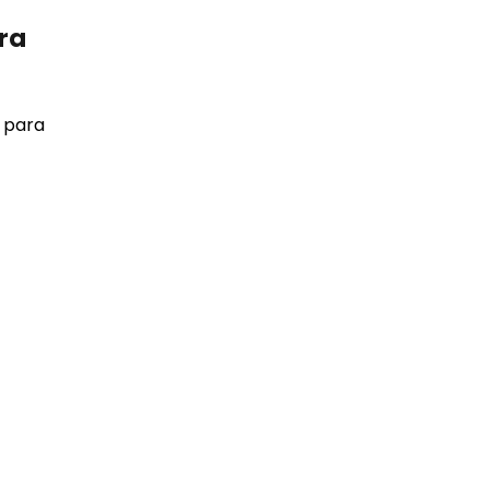
dra
e para
con
 ocupa en
stimientos
¡El
oveche