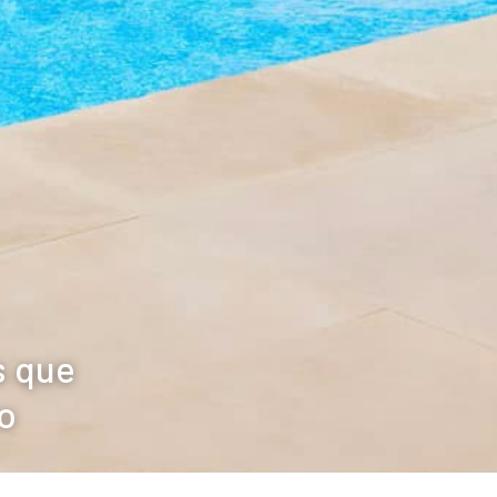
s que
o