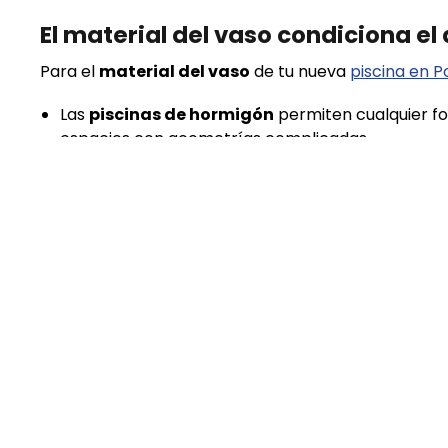
El material del vaso condiciona el
Para el
material del vaso
de tu nueva
piscina en 
Las
piscinas de hormigón
permiten cualquier fo
espacios con geometrías complicadas.
Las
piscinas de plexiglás
, por su parte, son id
paredes transparentes que amplifican visualment
Integración con el entorno: la pis
En espacios pequeños, una piscina que no esté coo
realidad. En estos casos, lo más adecuado es
integr
que conecten con los materiales del pavimento exter
resultado final justificará todas estas reflexiones!
Pídenos presupuesto para una pi
Si tienes un espacio pequeño y quieres
construir u