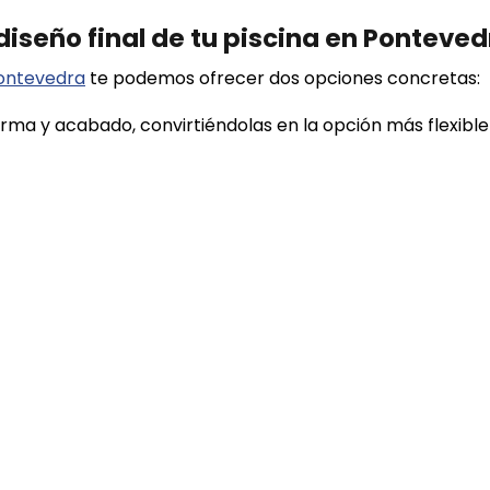
 diseño final de tu piscina en Ponteve
Pontevedra
te podemos ofrecer dos opciones concretas:
rma y acabado, convirtiéndolas en la opción más flexibl
eales cuando se busca un acabado muy limpio y moderno 
e el espacio.
cina como parte del jardín
rdinada con el entorno ocupa visualmente más de lo que
ar la piscina con el diseño del jardín
, elegir unos reve
ior y estudiar muy bien la ubicación respecto a la casa. 
scina pequeña de obra en Pontevedra
na piscina pequeña de obra en Pontevedra
que lo apr