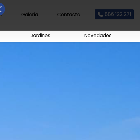
886 122 271
io
Galería
Contacto
Jardines
Novedades