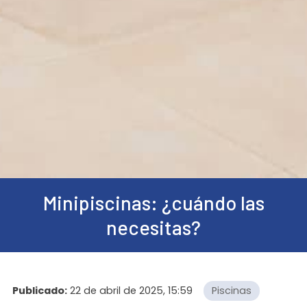
Minipiscinas: ¿cuándo las
necesitas?
Publicado:
22 de abril de 2025, 15:59
Piscinas