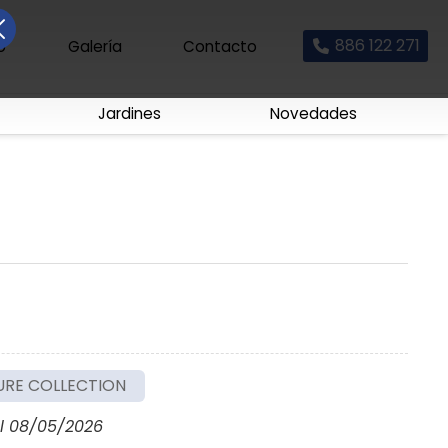
886 122 271
io
Galería
Contacto
Jardines
Novedades
URE COLLECTION
l 08/05/2026